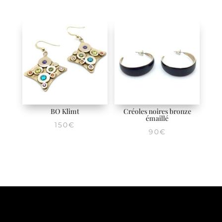
BO Klimt
Créoles noires bronze
émaillé
150
€
90
€