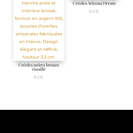
Créoles Arizona Dream
90
€
Créoles noires bronze
émaillé
90
€