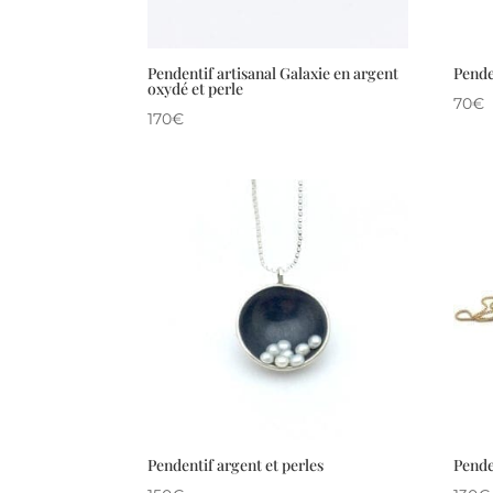
Pendentif artisanal Galaxie en argent
Pende
oxydé et perle
70
€
170
€
Pendentif argent et perles
Pende