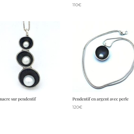
110
€
 nacre sur pendentif
Pendentif en argent avec perle
120
€