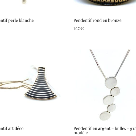
ntif perle blanche
Pendentif rond en bronze
140
€
ntif art déco
Pendentif en argent – bulles – gr
modèle