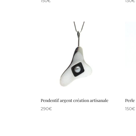
150
€
130
€
Pendentif argent création artisanale
Perle
290
€
150
€