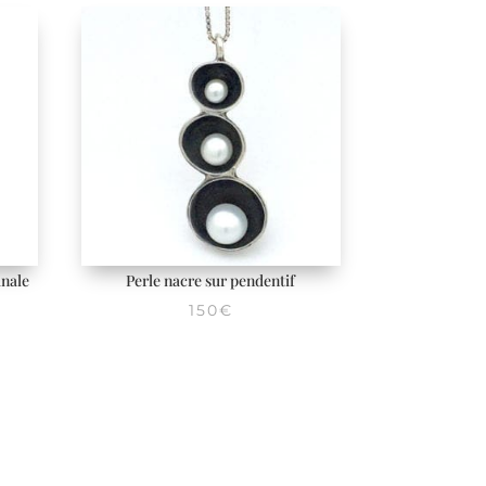
anale
Perle nacre sur pendentif
150
€