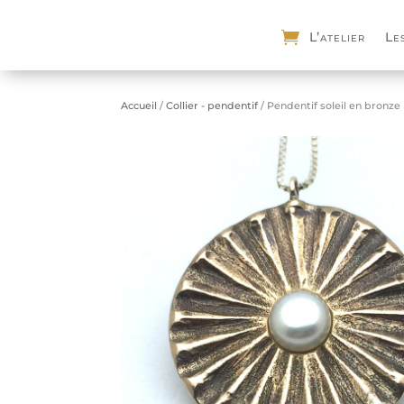
L’atelier
Le
Accueil
/
Collier - pendentif
/ Pendentif soleil en bronze