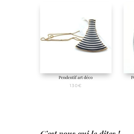
Pendentif art déco
P
130
€
C’est vous qui le dites !