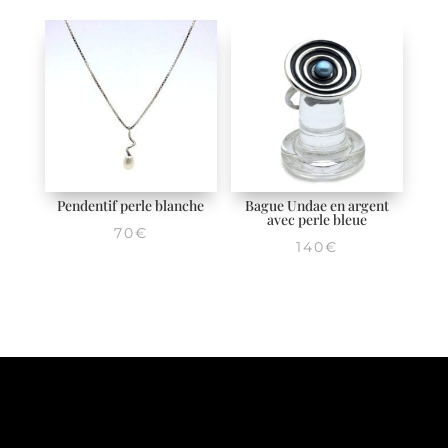
Pendentif perle blanche
Bague Undae en argent
avec perle bleue
70
€
140
€