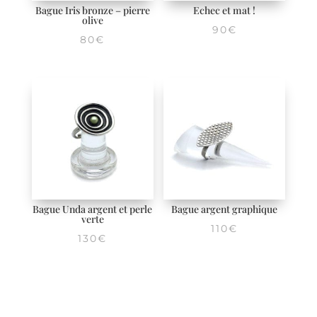
Bague Iris bronze – pierre
Echec et mat !
olive
90
€
80
€
Bague Unda argent et perle
Bague argent graphique
verte
110
€
130
€