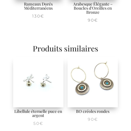
Rameaux Dorés
Arabesque Élégante –
Méditerranéens
Boucles d’Oreilles en
Bronze
130
€
90
€
Produits similaires
Libellule éternelle puce en
BO créoles rondes
argent
90
€
50
€