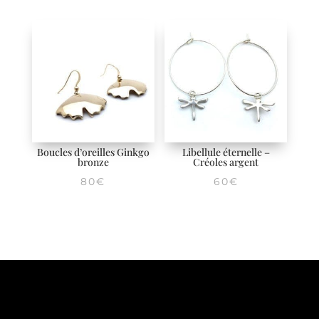
Boucles d’oreilles Ginkgo
Libellule éternelle –
bronze
Créoles argent
80
€
60
€