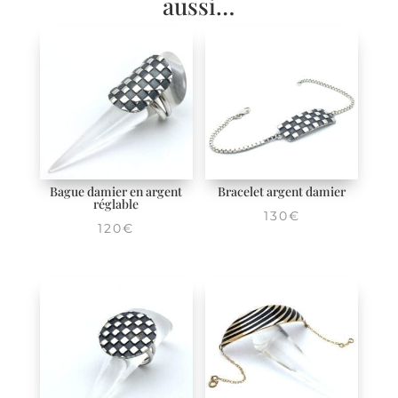
aussi…
Bague damier en argent
Bracelet argent damier
réglable
130
€
120
€