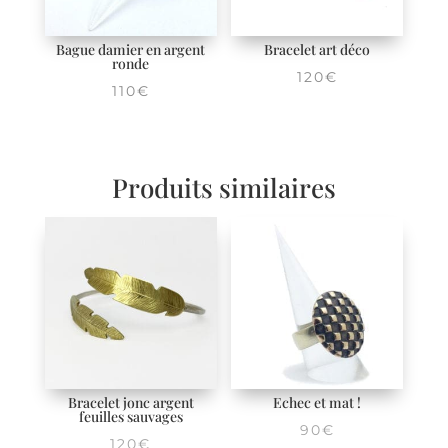
Bague damier en argent
Bracelet art déco
ronde
120
€
110
€
Produits similaires
Bracelet jonc argent
Echec et mat !
feuilles sauvages
90
€
120
€