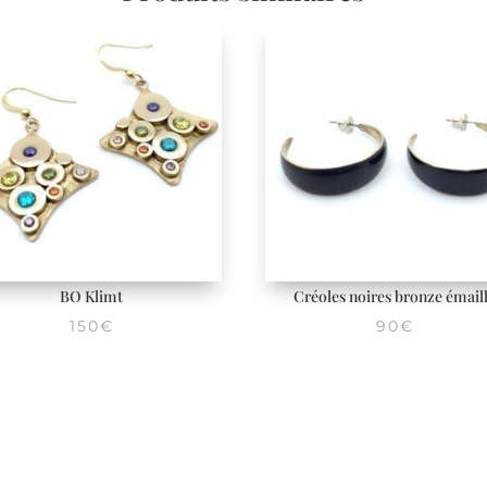
BO Klimt
Créoles noires bronze émail
150
€
90
€