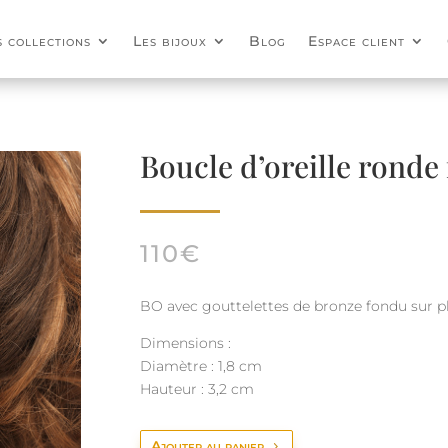
s collections
Les bijoux
Blog
Espace client
Boucle d’oreille ronde
110
€
BO avec gouttelettes de bronze fondu sur p
Dimensions :
Diamètre : 1,8 cm
Hauteur : 3,2 cm
Ajouter au panier