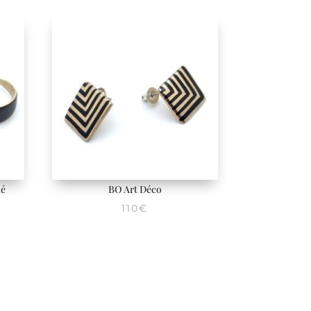
lé
BO Art Déco
110
€