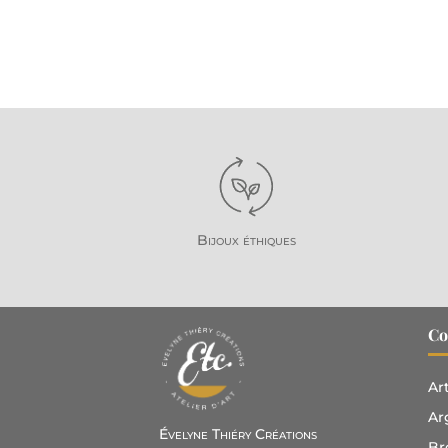
Bijoux éthiques
Co
Ar
Ar
Évelyne Thiéry Créations
Br