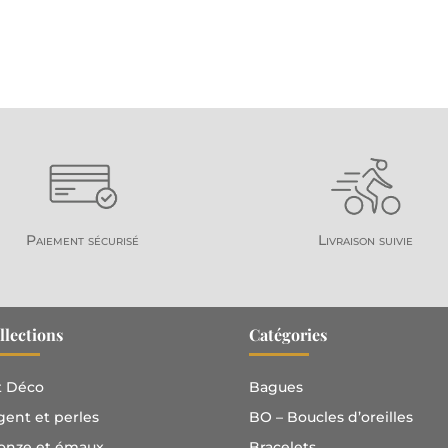
un
🤞
ar
at
N'
Paiement sécurisé
Livraison suivie
llections
Catégories
t Déco
Bagues
gent et perles
BO – Boucles d’oreilles
onze et émaux
Bracelets