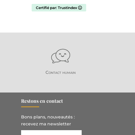
 bracelet signé Evelyne créations. 😍
Un réel travail de qualité par une
Certifié par: Trustindex
tiste du secteur. Une créatrice
tentionnée, à l'écoute, passionnée.
hésitez pas, vous ne le regretterez pas
Contact humain
Restons en contact
Bons plans, nouveautés :
recevez ma newsletter