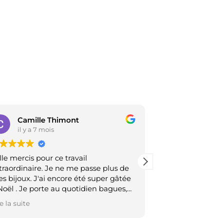
Camille Thimont
damien
il y a 7 mois
il y a 7 m
lle mercis pour ce travail
Une créatrice a
traordinaire. Je ne me passe plus de
prends le tem
s bijoux. J'ai encore été super gâtée
l'on souhaite, nous conseille et s'adapte.
Noël . Je porte au quotidien bagues,
Elle a des main
ucles d'oreilles et collier. Plus qu'à
sublimes bijoux
e la suite
Lire la suite
tendre mon anniversaire et espérer