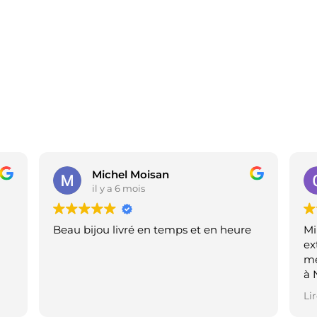
Michel Moisan
il y a 6 mois
Beau bijou livré en temps et en heure
Mi
ex
me
à 
e
bo
Lir
at