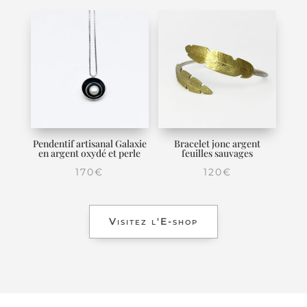
Pendentif artisanal Galaxie
Bracelet jonc argent
en argent oxydé et perle
feuilles sauvages
170
€
120
€
Visitez l'E-shop