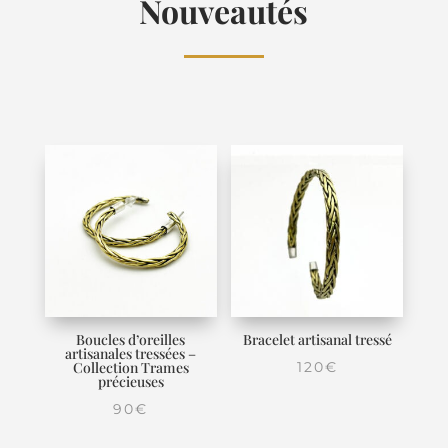
Nouveautés
Boucles d’oreilles
Bracelet artisanal tressé
artisanales tressées –
Collection Trames
120
€
précieuses
90
€