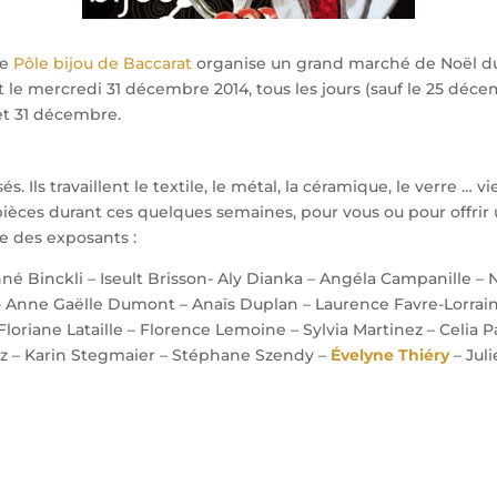
Le
Pôle bijou de Baccarat
organise un grand marché de Noël du b
le mercredi 31 décembre 2014, tous les jours (sauf le 25 déce
et 31 décembre.
s. Ils travaillent le textile, le métal, la céramique, le verre …
ièces durant ces quelques semaines, pour vous ou pour offrir u
ste des exposants :
é Binckli – Iseult Brisson- Aly Dianka – Angéla Campanille – 
– Anne Gaëlle Dumont – Anaïs Duplan – Laurence Favre-Lorrain
Floriane Lataille – Florence Lemoine – Sylvia Martinez – Celi
z – Karin Stegmaier – Stéphane Szendy –
Évelyne Thiéry
– Juli